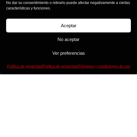
No dar su consentimiento o retirarlo puede afectar negativamente a ciertas
características y funciones.
Aceptar
No aceptar
Ver preferencias
Política de privacidad
Política de privacidad
Términos y condiciones de uso
CONFIGURADOR
TÉRMINOS Y CONDICIONES DE USO
POLÍTICA DE PRIVACIDAD