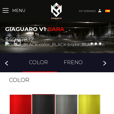
MY SORIANO
GIAGUARO V1
GARA
$
40.078,12
COLOR
FRENO
COLOR